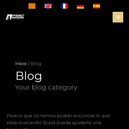
I
B
r
u
a
s
l
c
c
a
o
r
n
p
t
o
Inicio
Blog
e
r
n
:
Blog
i
d
Your blog category
o
Parece que no hemos podido encontrar lo que
estás buscando. Quizá pueda ayudarte una