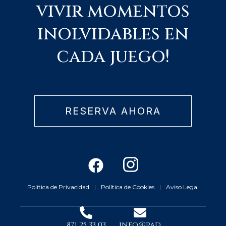
vivir momentos
inolvidables en
cada juego!
RESERVA AHORA
F
I
a
n
c
s
Política de Privacidad
|
Política de Cookies
|
Aviso Legal
e
t
b
a
871 25 33 03
info@pad