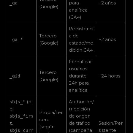
para
~2 años
_ga
(Google)
analítica
(GA4)
Persistenci
Tercero
a de
~2 años
_ga_*
(Google)
estado/me
dición GA4
Identificar
usuarios
Tercero
durante
~24 horas
_gid
(Google)
24h para
analítica
(p.
Atribución/
sbjs_*
ej.
medición
Propia/Ter
de origen
sbjs_firs
cero
,
de tráfico
Sesión/Per
t
(según
(campaña
sistente
sbjs_curr