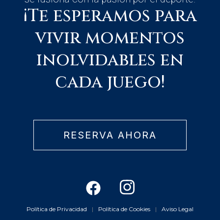
¡Te esperamos para
vivir momentos
inolvidables en
cada juego!
RESERVA AHORA
F
I
a
n
c
s
Política de Privacidad
|
Política de Cookies
|
Aviso Legal