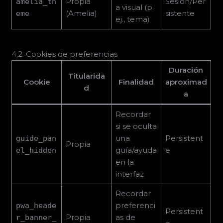
Propia
Sesión/Per
amelia_th
a visual (p.
(Amelia)
sistente
eme
ej., tema)
4.2. Cookies de preferencias
Duración
Titularida
Cookie
Finalidad
aproximad
d
a
Recordar
si se oculta
una
Persistent
guide_pan
Propia
guía/ayuda
e
el_hidden
en la
interfaz
Recordar
preferenci
pwa_heade
Persistent
Propia
as de
r_banner_