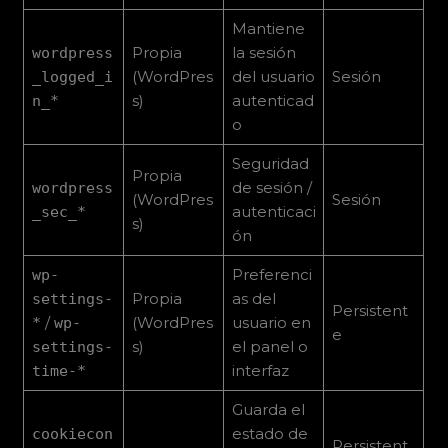
Mantiene
Propia
la sesión
wordpress
(WordPres
del usuario
Sesión
_logged_i
s)
autenticad
n_*
o
Seguridad
Propia
de sesión /
wordpress
(WordPres
Sesión
autenticaci
_sec_*
s)
ón
Preferenci
wp-
Propia
as del
settings-
Persistent
/
(WordPres
usuario en
*
wp-
e
s)
el panel o
settings-
interfaz
time-*
Guarda el
estado de
cookiecon
Persistent