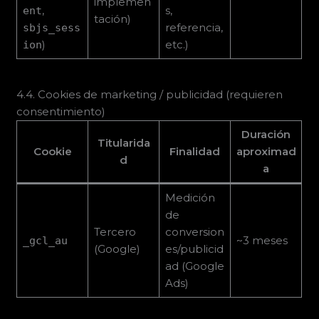
implemen
,
s,
ent
tación)
referencia,
sbjs_sess
)
etc.)
ion
4.4. Cookies de marketing / publicidad (requieren
consentimiento)
Duración
Titularida
Cookie
Finalidad
aproximad
d
a
Medición
de
Tercero
conversion
~3 meses
_gcl_au
(Google)
es/publicid
ad (Google
Ads)