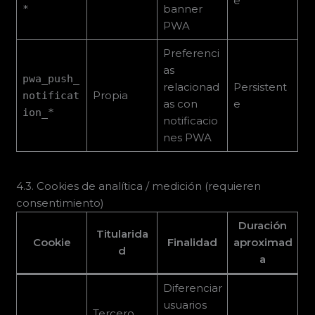
e
banner
*
PWA
Preferenci
as
pwa_push_
relacionad
Persistent
Propia
notificat
as con
e
ion_*
notificacio
nes PWA
4.3. Cookies de analítica / medición (requieren
consentimiento)
Duración
Titularida
Cookie
Finalidad
aproximad
d
a
Diferenciar
usuarios
Tercero