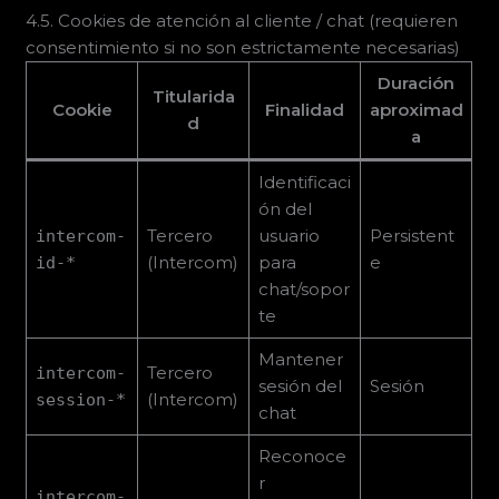
4.5. Cookies de atención al cliente / chat (requieren
consentimiento si no son estrictamente necesarias)
Duración
Titularida
Cookie
Finalidad
aproximad
d
a
Identificaci
ón del
Tercero
usuario
Persistent
intercom-
(Intercom)
para
e
id-*
chat/sopor
te
Mantener
Tercero
intercom-
sesión del
Sesión
(Intercom)
session-*
chat
Reconoce
r
intercom-