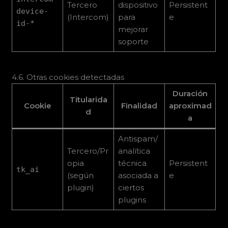
Tercero
dispositivo
Persistent
device-
(Intercom)
para
e
id-*
mejorar
soporte
4.6. Otras cookies detectadas
Duración
Titularida
Cookie
Finalidad
aproximad
d
a
Antispam/
Tercero/Pr
analítica
opia
técnica
Persistent
tk_ai
(según
asociada a
e
plugin)
ciertos
plugins