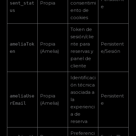
Propia
consentimi
sent_stat
e
ento de
us
cookies
Token de
sesión/clie
Propia
nte para
Persistent
ameliaTok
(Amelia)
reservas y
e/Sesión
en
panel de
cliente
Identificaci
ón técnica
asociada a
Propia
Persistent
ameliaUse
la
(Amelia)
e
rEmail
experienci
a de
reserva
Preferenci