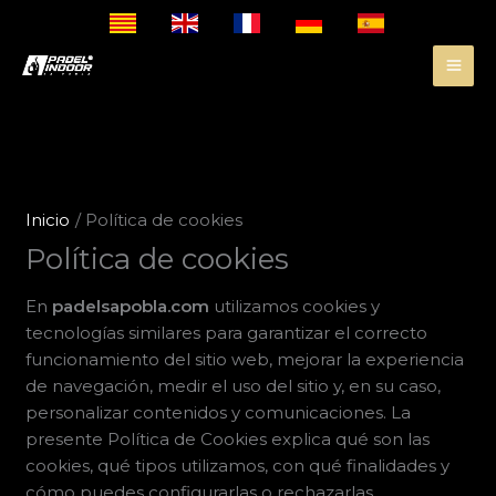
I
r
a
l
c
o
n
Inicio
Política de cookies
t
e
Política de cookies
n
i
En
padelsapobla.com
utilizamos cookies y
d
tecnologías similares para garantizar el correcto
o
funcionamiento del sitio web, mejorar la experiencia
de navegación, medir el uso del sitio y, en su caso,
personalizar contenidos y comunicaciones. La
presente Política de Cookies explica qué son las
cookies, qué tipos utilizamos, con qué finalidades y
cómo puedes configurarlas o rechazarlas.