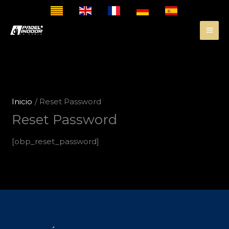
I
r
a
l
c
o
n
Inicio
Reset Password
t
e
Reset Password
n
i
[obp_reset_password]
d
o