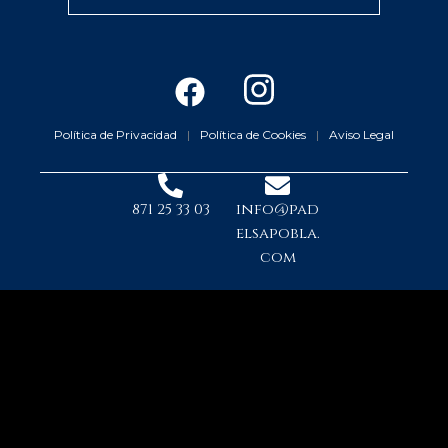
F
I
a
n
c
s
Política de Privacidad
|
Política de Cookies
|
Aviso Legal
e
t
b
a
871 25 33 03
info@pad
o
g
elsapobla.
o
r
com
k
a
m